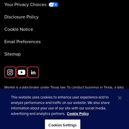
Your Privacy Choices
Disclosure Policy
Cookie Notice
Email Preferences
Sitemap
Merkle is a data broker under Texas law. To conduct business in Texas, a data
broker must register with the Texas Secretary of State (Texas SOS).
Information about data broker registrants is available on the
This website uses cookies to enhance user experience and to
Texas SOS website
.
analyze performance and traffic on our website. We also share
information about your use of our site with our social media,
advertising and analytics partners.
Cookie Policy
opens in a new tab
© 2026 Merkle
Cookies Settings