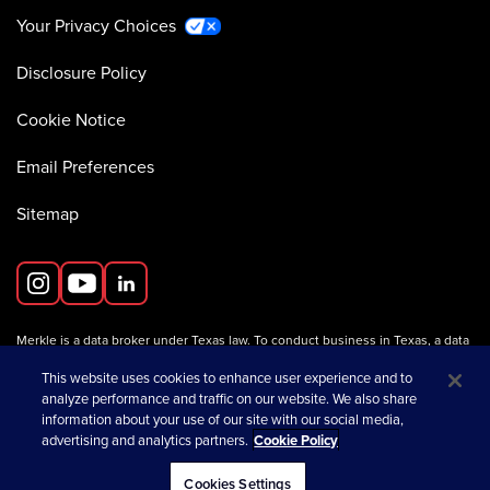
Your Privacy Choices
Disclosure Policy
Cookie Notice
Email Preferences
Sitemap
Merkle is a data broker under Texas law. To conduct business in Texas, a data
broker must register with the Texas Secretary of State (Texas SOS).
Information about data broker registrants is available on the
This website uses cookies to enhance user experience and to
Texas SOS website
.
analyze performance and traffic on our website. We also share
information about your use of our site with our social media,
advertising and analytics partners.
Cookie Policy
opens in a new tab
© 2026 Merkle
Cookies Settings