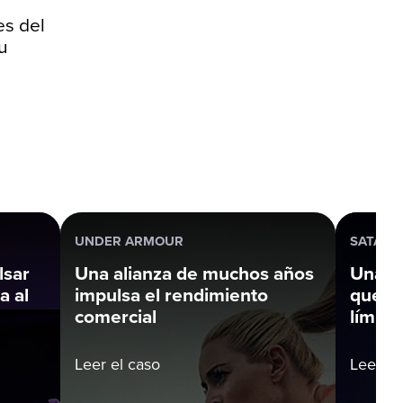
es del
u
UNDER ARMOUR
SATAIR
lsar
Una alianza de muchos años
Una so
a al
impulsa el rendimiento
que ni
comercial
límite
Leer el caso
Leer el