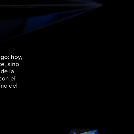
ego: hoy,
e, sino
de la
con el
tmo del