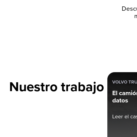
Descu
Nuestro trabajo
VOLVO TR
El camió
datos
Leer el ca