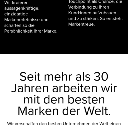
Touchpoint als Chance, die
Wir kreieren
Verbindung zu Ihren
aussagenkräftige,
Kund:innen aufzubauen
einzigartige
und zu stärken. So entsteht
Markenerlebnisse und
Markentreue.
schärfen so die
Persönlichkeit Ihrer Marke.
Seit mehr als 30
Jahren arbeiten wir
mit den besten
Marken der Welt.
Wir verschaffen den besten Unternehmen der Welt einen