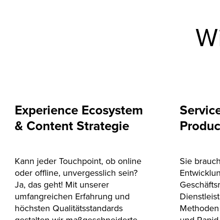
Wi
Experience Ecosystem
Servic
& Content Strategie
Produc
Kann jeder Touchpoint, ob online
Sie brauch
oder offline, unvergesslich sein?
Entwicklu
Ja, das geht! Mit unserer
Geschäfts
umfangreichen Erfahrung und
Dienstlei
höchsten Qualitätsstandards
Methoden 
gestalten wir maßgeschneiderte
und Rapid