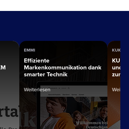
EMMI
KUKA
Effiziente
KUKA:
XM
Markenkommunikation dank
und Di
smarter Technik
zum di
Weiterlesen
Weiterl