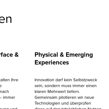
zen
rface &
Physical & Emerging
Experiences
alten Ihre
Innovation darf kein Selbstzweck
e
sein, sondern muss immer einen
 nach
klaren Mehrwert liefern.
– immer
Gemeinsam pilotieren wir neue
Technologien und überprüfen
chung und
diese auf den tatsächlichen Nutzen