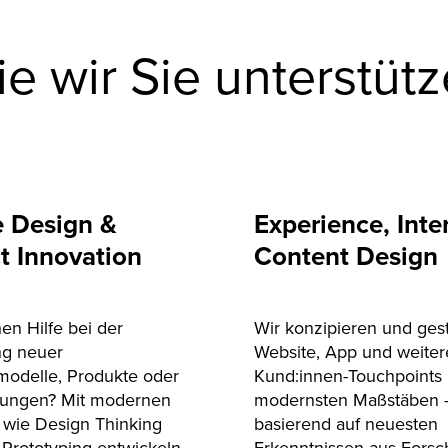
e wir Sie unterstüt
e Design &
Experience, Inte
t Innovation
Content Design
en Hilfe bei der
Wir konzipieren und gest
ng neuer
Website, App und weiter
modelle, Produkte oder
Kund:innen-Touchpoints
stungen? Mit modernen
modernsten Maßstäben 
wie Design Thinking
basierend auf neuesten
 Prototyping entwickeln
Erkenntnissen aus Fors