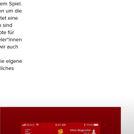
tem Spiel.
den um die
tet eine
n sind
te für
ler*innen
wir auch
die eigene
liches