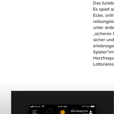
Das funkti
Es spielt 
Ecke, onli
reibungslo
unter and
„sicheres
sicher und
erlebnisge
Spieler*in
Herzfrequ
Lottorielos