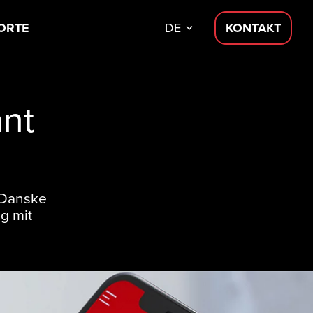
ORTE
DE
KONTAKT
nt
r Danske
g mit