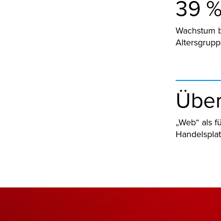
39 
Wachstum b
Altersgrupp
Über
„Web“ als f
Handelsplat