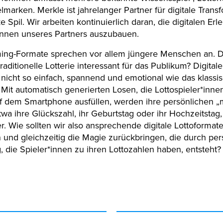
lmarken. Merkle ist jahrelanger Partner für digitale Trans
 Spil. Wir arbeiten kontinuierlich daran, die digitalen Erle
innen unseres Partners auszubauen.
ng-Formate sprechen vor allem jüngere Menschen an. 
 traditionelle Lotterie interessant für das Publikum? Digita
 nicht so einfach, spannend und emotional wie das klassi
. Mit automatisch generierten Losen, die Lottospieler*inn
uf dem Smartphone ausfüllen, werden ihre persönlichen 
twa ihre Glückszahl, ihr Geburtstag oder ihr Hochzeitstag
r. Wie sollten wir also ansprechende digitale Lottoformat
 und gleichzeitig die Magie zurückbringen, die durch per
 die Spieler*innen zu ihren Lottozahlen haben, entsteht?