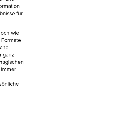
formation
bnisse für
Doch wie
le Formate
sche
en ganz
„magischen
, immer
e
sönliche