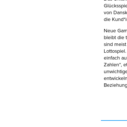
Glücksspie
von Danske
die Kund*
Neue Gami
bleibt die
sind meist
Lottospiel
einfach a
Zahlen“, e
unwichtige
entwickeln
Beziehung,