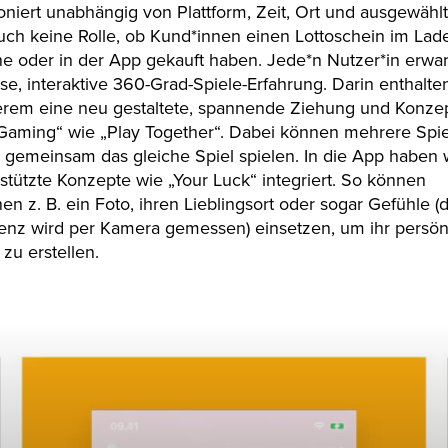
oniert unabhängig von Plattform, Zeit, Ort und ausgewähl
auch keine Rolle, ob Kund*innen einen Lottoschein im La
ne oder in der App gekauft haben. Jede*n Nutzer*in erwar
se, interaktive 360-Grad-Spiele-Erfahrung. Darin enthalte
erem eine neu gestaltete, spannende Ziehung und Konzep
 Gaming“ wie „Play Together“. Dabei können mehrere Spie
 gemeinsam das gleiche Spiel spielen. In die App haben 
stützte Konzepte wie „Your Luck“ integriert. So können
nen z. B. ein Foto, ihren Lieblingsort oder sogar Gefühle (
enz wird per Kamera gemessen) einsetzen, um ihr persön
 zu erstellen.