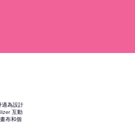
舒適為設計
izer 互動
創意畫布和個