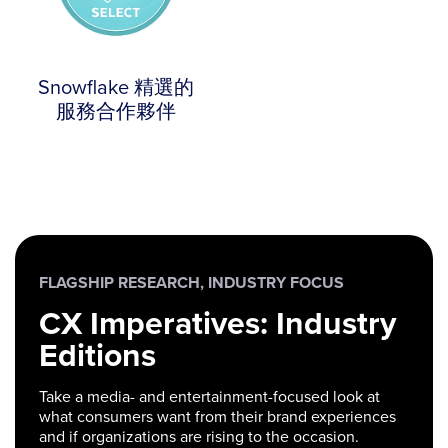
Snowflake 精選的
服務合作夥伴
FLAGSHIP RESEARCH, INDUSTRY FOCUS
CX Imperatives: Industry
Editions
Take a media- and entertainment-focused look at
what consumers want from their brand experiences
and if organizations are rising to the occasion.