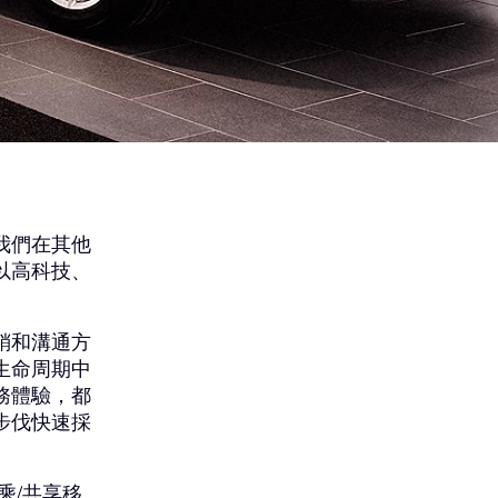
我們在其他
以高科技、
銷和溝通方
生命周期中
務體驗，都
步伐快速採
乘/共享移