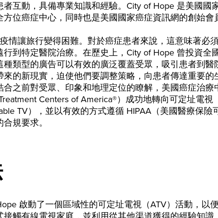
者互動，具備專業知識和經驗。City of Hope 是美國
全方位癌症中心，同時也是美國國家癌症資訊網的創始會
-19 疫情讓旅行變得困難。對於癌症患者來說，這意味著必
行到特定醫院治療。在歷史上，City of Hope 曾投資
這種類型的廣告可以有效的廣泛覆蓋受眾，吸引患者到醫
帶來的新現實，迫使他們要調整策略，向患者傳達重要的
結合之前對受眾、印象和地理定位的瞭解，美國癌症治療
 Treatment Centers of America®）成功地轉向可定址電視
essable TV），並以有效的方式遵循 HIPAA（美國醫療保
的合規要求。
法
 of Hope 啟動了一個區域性的可定址電視（ATV）活動，
式接觸有線電視家庭，並利用從其他渠道獲得的經驗知識