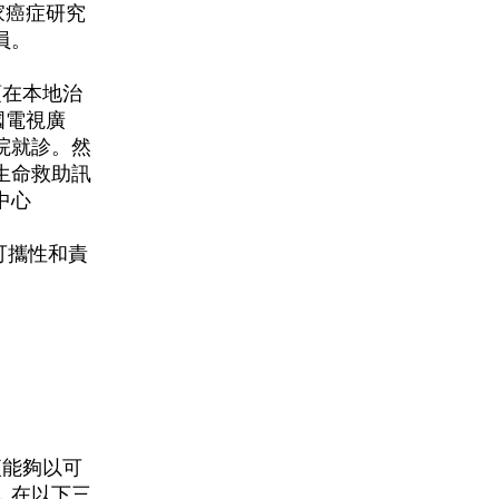
國家癌症研究
員。
須在本地治
全國電視廣
院就診。然
生命救助訊
中心
險可攜性和責
以便能夠以可
，在以下三