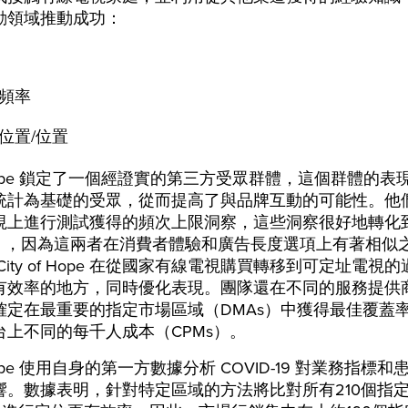
動領域推動成功：
頻率
位置/位置
of Hope 鎖定了一個經證實的第三方受眾群體，這個群體的
統計為基礎的受眾，從而提高了與品牌互動的可能性。他
視上進行測試獲得的頻次上限洞察，這些洞察很好地轉化
V），因為這兩者在消費者體驗和廣告長度選項上有著相似
City of Hope 在從國家有線電視購買轉移到可定址電視
有效率的地方，同時優化表現。團隊還在不同的服務提供
確定在最重要的指定市場區域（DMAs）中獲得最佳覆蓋
台上不同的每千人成本（CPMs）。
f Hope 使用自身的第一方數據分析 COVID-19 對業務指標
響。數據表明，針對特定區域的方法將比對所有210個指