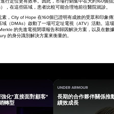
s）進行定位更有效率。因此，市場行銷集中在大約160個
As），在這些區域，患者比較可能合理地前往醫院就診。
素，City of Hope 在160個已證明有成效的受眾和印象
區域（DMAs）啟動了一場可定址電視（ATV）活動。這
Merkle 的先進電視閉環報告和歸因解決方案，以及在數
rkury 的身分識別解決方案來衡量的。
UNDER ARMOUR
強化"直接面對顧客"
長期的合作夥伴關係推
行銷轉型
績效成長