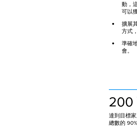
動，
可以
擴展
方式
準確
會。
200
達到目標家
總數的 90