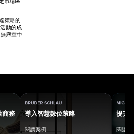
指定市場區
傳達策略的
場活動的成
據無塵室中
BRÜDER SCHLAU
MIGROS
動商務
導入智慧數位策略
提升
閱讀案例
閱讀案