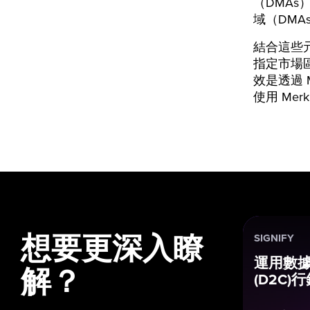
（DMA
域（DM
結合這些元
指定市場
效是透過 
使用 Me
想要更深入瞭
SIGNIFY
運用數據
解？
(D2C)