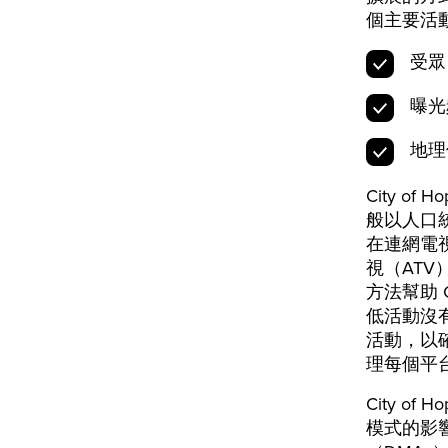
個主要活
受眾
曝光
地理
City 
般以人口
在連網電
視（AT
方法幫助 
低活動沒
活動，以
理每個平
City o
模式的影