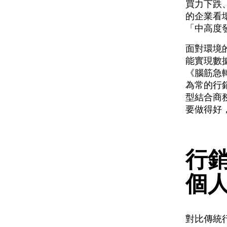
買力下跌、
的企業看壞
「中高度發
面對環境的
能實現數
《腦筋急
為常的行
型結合商
要做得好
行
個
對比傳統