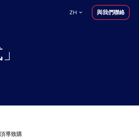
ZH
與我們聯絡
式」
觸頂導致購