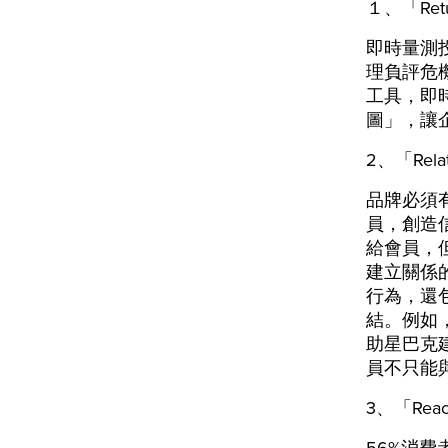
１、「Re
即時量測
理負評危
工具，即
圖」，讓
2、「Re
品牌必須
員，創造
給會員，
建立關係
行為，還
結。例如，2
助星巴克
員不只能
3、「Re