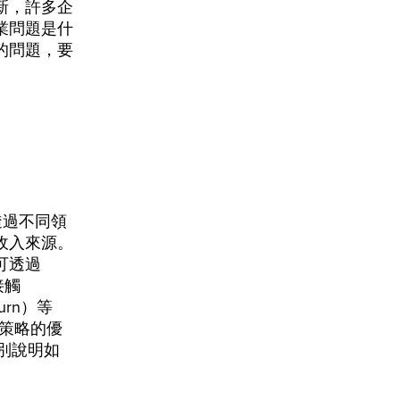
新，許多企
業問題是什
的問題，要
透過不同領
收入來源。
可透過
接觸
urn）等
R策略的優
別說明如