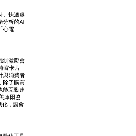
時、快速處
分析的AI
「心電
機制激勵會
時寄卡片
計與消費者
，除了購買
也能互動連
」，美庫爾協
戲化，讓會