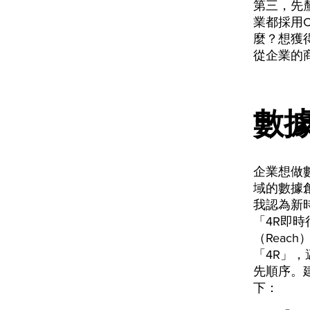
第三，先
業都採用
麼？想獲
從企業的
數
企業想做
域的數據
我認為新
「4R即時
（Reach
「4R」
先順序。
下：