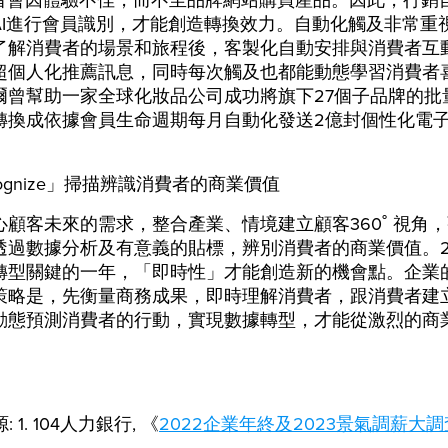
費者會因體驗不佳，而不至品牌網站購買產品。因此，行銷
AI進行會員識別，才能創造轉換效力。自動化觸及非常重
了解消費者的場景和旅程後，客製化自動安排與消費者互
超個人化推薦訊息，同時每次觸及也都能動態學習消費者
爾曾幫助一家全球化妝品公司成功將旗下27個子品牌的批
轉換成依據會員生命週期每月自動化發送2億封個性化電
cognize」掃描辨識消費者的商業價值
心顧客未來的需求，整合產業、情境建立顧客360˚ 視角
透過數據分析及有意義的貼標，辨別消費者的商業價值。2
轉型關鍵的一年，「即時性」才能創造新的機會點。企業的
策略是，先衡量商務成果，即時理解消費者，跟消費者建
動態預測消費者的行動，實現數據轉型，才能從激烈的商
源: 1. 104人力銀行, 《
2022企業年終及2023景氣調薪大調