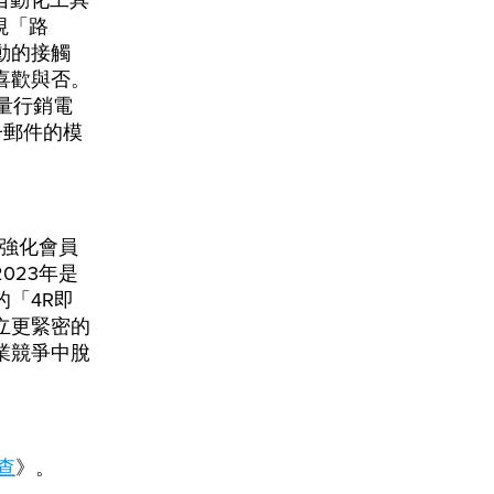
自動化工具
視「路
動的接觸
喜歡與否。
量行銷電
子郵件的模
，強化會員
023年是
「4R即
立更緊密的
業競爭中脫
查
》。