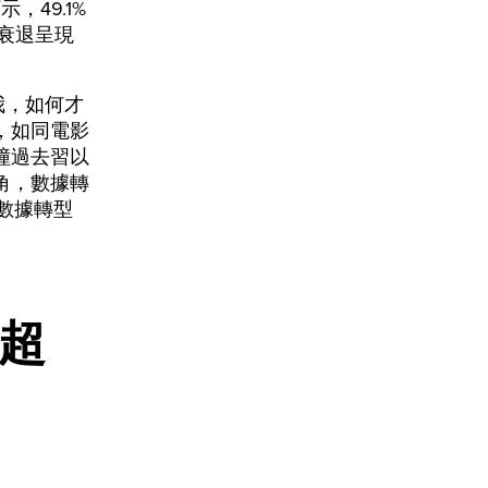
49.1%
氣衰退呈現
我，如何才
，如同電影
撞過去習以
角，數據轉
數據轉型
超