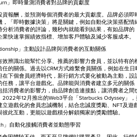
turn」即時量測消費者對品牌的貢獻度
投資報酬，並預測每個消費者的最大貢獻度。品牌必須即
機，「即時數據決策」將是關鍵，例如自動化決策搭配情緒
時分析消費者的評論，幾秒內就能看到結果，有如品牌的
企業快速掌握績效指標、增加客戶體驗及減少客服成本。
lationship」主動設計品牌與消費者的互動關係
有效辨識出能幫忙分享、推薦的影響力會員，並以特有的
信任的關係。過去以CRM方式維繫會員關係，例如在生日
但在下個會員經濟時代，新行銷方式要化被動為主動，設
的任務，讓平台遊戲化。品牌能與消費者建立多元的關係
包括消費者的影響力，由品牌創造連接點，讓消費者之間
022年12月推出的Web3平台「Starbucks Odyssey
建立遊戲化的會員忠誠機制，結合忠誠度獎勵、NFT及遊
與彼此互動，更能以遊戲積分解鎖獨家的獎勵體驗。
ach」自動化接觸消費者並動態學習