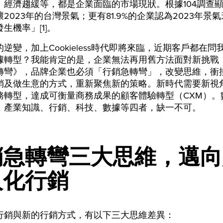
經濟趨緩等，都是企業面臨的市場現狀。根據104調查顯示，
2023年的台灣景氣；更有81.9%的企業認為2023年景
生機率」[1]。
逆變，加上Cookieless時代即將來臨，近期客戶都在問
據轉型？我能肯定的是，企業無法再用舊方法面對新挑戰
轉彎》，品牌企業也必須「行銷急轉彎」，改變思維，衝
銷及做生意的方式，重新聚焦新的策略。新時代需要新視
務轉型，達成可衡量商務成果的顧客體驗轉型（CXM）。
，產業知識、行銷、科技、數據等四者，缺一不可。
銷急轉彎三大思維，邁向
人化行銷
行銷與新的行銷方式，有以下三大思維差異：