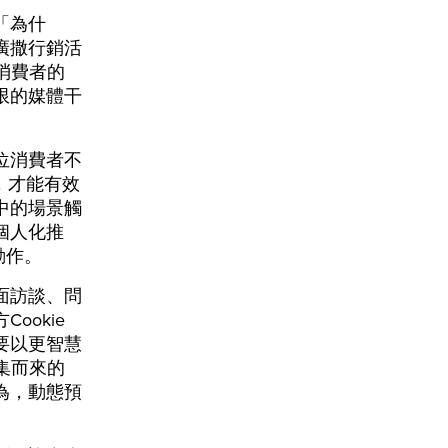
「為什
廣撒行銷活
消費者的
限的媒體干
位消費者不
，才能有效
中的場景觸
個人化推
動作。
面訪談、問
okie
要以更智慧
蒐集而來的
為，動態預