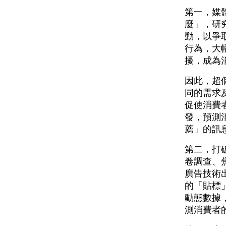
第一，媒
麼」，研
動，以爭
行為，大
擾，成為
因此，超
同的需求
促使消費
發，預測
薦」的訊
第二，打
卷調查、
廣告技術
的「貼標」
動態數據
測消費者