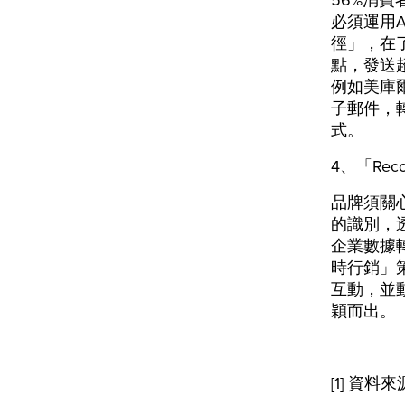
56%消
必須運用
徑」，在
點，發送
例如美庫
子郵件，
式。
4、「Re
品牌須關
的識別，
企業數據
時行銷」
互動，並
穎而出。
[1] 資料來