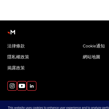
法律條款
Cookie通知
隱私權政策
網站地圖
揭露政策
opens in a new tab
This website uses cookies to enhance user experience and to analyze perfo