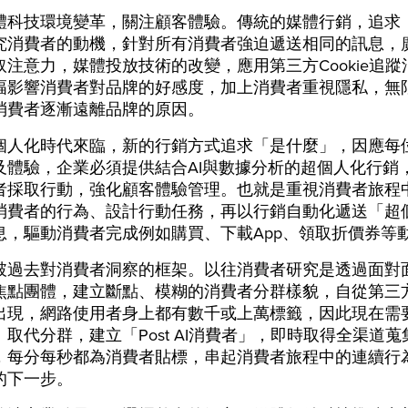
體科技環境變革，關注顧客體驗。傳統的媒體行銷，追求
究消費者的動機，針對所有消費者強迫遞送相同的訊息，
取注意力，媒體投放技術的改變，應用第三方Cookie追蹤
幅影響消費者對品牌的好感度，加上消費者重視隱私，無
消費者逐漸遠離品牌的原因。
個人化時代來臨，新的行銷方式追求「是什麼」，因應每
及體驗，企業必須提供結合AI與數據分析的超個人化行銷
者採取行動，強化顧客體驗管理。也就是重視消費者旅程
消費者的行為、設計行動任務，再以行銷自動化遞送「超
息，驅動消費者完成例如購買、下載App、領取折價券等
破過去對消費者洞察的框架。以往消費者研究是透過面對
焦點團體，建立斷點、模糊的消費者分群樣貌，自從第三方Co
出現，網路使用者身上都有數千或上萬標籤，因此現在需
取代分群，建立「Post AI消費者」，即時取得全渠道
，每分每秒都為消費者貼標，串起消費者旅程中的連續行
的下一步。