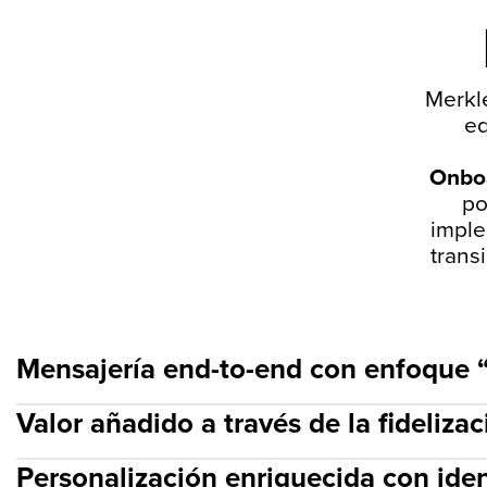
Merkle
eq
Onbo
po
imple
trans
Mensajería end-to-end con enfoque 
Valor añadido a través de la fidelizac
Personalización enriquecida con ide