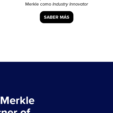
Merkle como
Industry Innovator
SABER MÁS
 Merkle
ner of