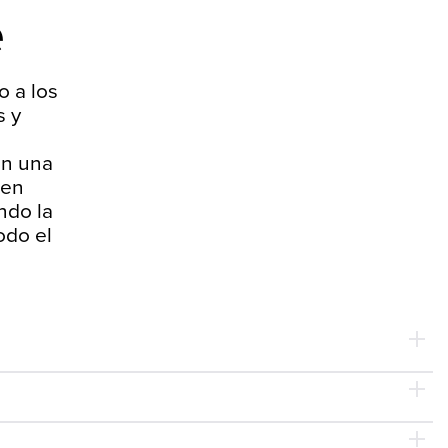
e
o a los
s y
on una
 en
ndo la
odo el