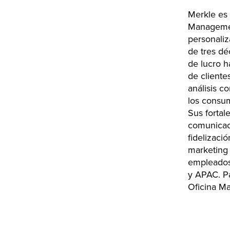
Merkle es
Management
personaliz
de tres dé
de lucro h
de cliente
análisis c
los consum
Sus fortal
comunicaci
fidelizaci
marketing 
empleados
y APAC. P
Oficina Ma