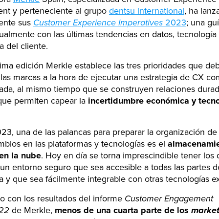
t y perteneciente al grupo
dentsu international
, ha lanz
ente sus
Customer Experience Imperatives
2023
; una gu
ualmente con las últimas tendencias en datos, tecnología
a del cliente.
tima edición Merkle establece las tres prioridades que de
las marcas a la hora de ejecutar una estrategia de CX co
ada, al mismo tiempo que se construyen relaciones dura
 que permiten capear la
incertidumbre económica y tecn
23, una de las palancas para preparar la organización de 
mbios en las plataformas y tecnologías es el
almacenamie
 en la nube
. Hoy en día se torna imprescindible tener los
 un entorno seguro que sea accesible a todas las partes d
 y que sea fácilmente integrable con otras tecnologías ex
o con los resultados del informe
Customer Engagement
022
de Merkle,
menos de una cuarta parte de los
marke