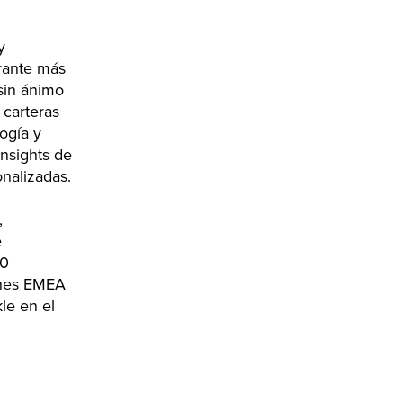
y
urante más
sin ánimo
 carteras
ogía y
insights de
nalizadas.
,
e
00
ones EMEA
le en el