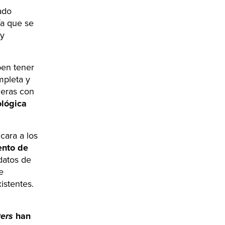
ado
ía que se
 y
ben tener
mpleta y
deras con
ológica
cara a los
nto de
 datos de
e
istentes.
ters
han