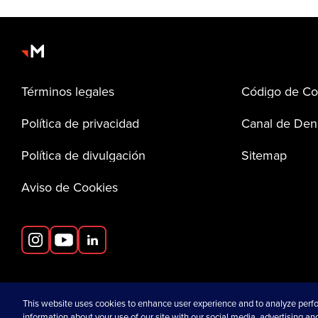
Términos legales
Código de Co
Política de privacidad
Canal de Den
Política de divulgación
Sitemap
Aviso de Cookies
se abre en una pestaña nueva
This website uses cookies to enhance user experience and to analyze perfo
information about your use of our site with our social media, advertising and