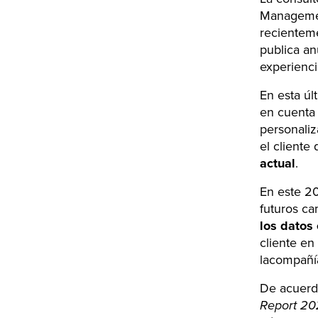
Managemen
recientem
publica an
experienci
En esta úl
en cuenta 
personaliz
el cliente
actual
.
En este 20
futuros ca
los datos
cliente en
lacompañía
De acuerd
Report 2