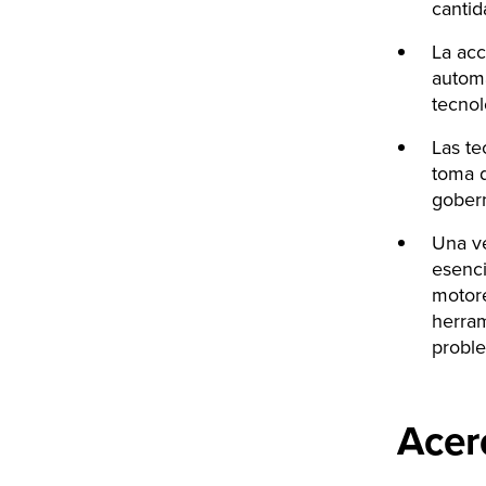
cantid
La acc
automa
tecnol
Las te
toma d
gober
Una ve
esenci
motore
herram
probl
Acer