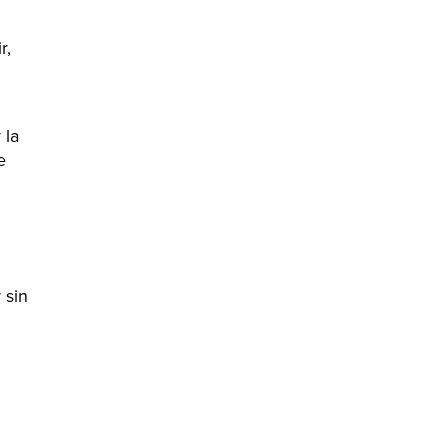
r,
 la
e
 sin