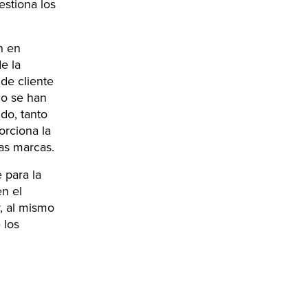
estiona los
n en
e la
 de cliente
mo se han
do, tanto
rciona la
las marcas.
 para la
en el
y, al mismo
 los