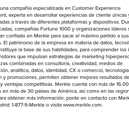
 una compañía especializada en Customer Experience
, experta en desarrollar experiencias de cliente únicas 
adas a través de diferentes plataformas y dispositivos. D
cadas, compañías Fortune 1000 y organizaciones líderes 
an confiado en Merkle para sacar el máximo partido a sus
s. El patrimonio de la empresa en materia de datos, tecnol
onstituye la base de sus habilidades, para comprender los 
idores que impulsan estrategias de marketing hiperperso
ezas combinadas en consultoría, creatividad, medios de
ón, analítica, datos, identidad, CX o comercio, tecnología
ón y promociones, permiten obtener mejores resultados d
y ventajas competitivas. Merkle cuenta con más de 16.0
 en más de 30 países de América, así como en las regi
ara obtener más información, ponte en contacto con Merk
drid: 1-877-9-Merkle o visita www.merkle.com.