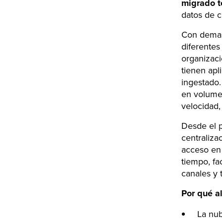
migrado t
datos de c
Con demasi
diferentes
organizaci
tienen apl
ingestado.
en volume
velocidad, 
Desde el p
centralizac
acceso en t
tiempo, fa
canales y 
Por qué a
La nub